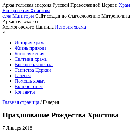
Архангельская епархия Русской Православной Церкви
Храм
Воскресения Христова
села Матигоры
Сайт создан по благословению Митрополита
Архангельского и
Холмогорского Даниила
История храма
×
История храма
Жизнь прихода
Богослужения
Святыни храма
Воскресная школа
Таинства Церкви
Галерея
Помощь храму
Вопрос-ответ
Контакты
Главная страница
/
Галерея
Празднование Рождества Христова
7 Января 2018