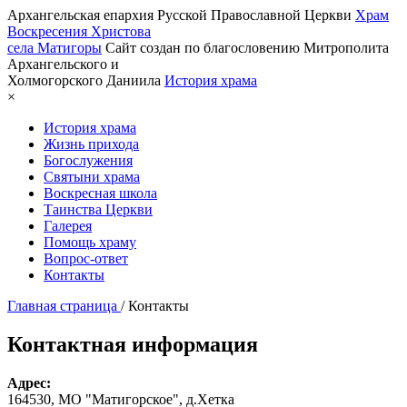
Архангельская епархия Русской Православной Церкви
Храм
Воскресения Христова
села Матигоры
Сайт создан по благословению Митрополита
Архангельского и
Холмогорского Даниила
История храма
×
История храма
Жизнь прихода
Богослужения
Святыни храма
Воскресная школа
Таинства Церкви
Галерея
Помощь храму
Вопрос-ответ
Контакты
Главная страница
/
Контакты
Контактная информация
Адрес:
164530, МО "Матигорское", д.Хетка