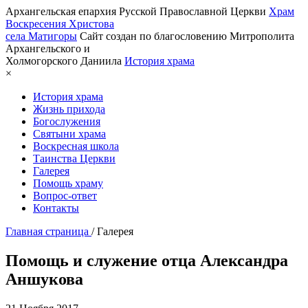
Архангельская епархия Русской Православной Церкви
Храм
Воскресения Христова
села Матигоры
Сайт создан по благословению Митрополита
Архангельского и
Холмогорского Даниила
История храма
×
История храма
Жизнь прихода
Богослужения
Святыни храма
Воскресная школа
Таинства Церкви
Галерея
Помощь храму
Вопрос-ответ
Контакты
Главная страница
/
Галерея
Помощь и служение отца Александра
Аншукова