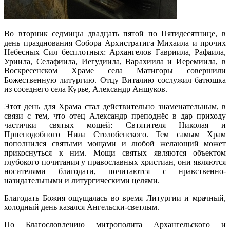
Во вторник седмицы двадцать пятой по Пятидесятнице, в
день празднования Собора Архистратига Михаила и прочих
Небесных Сил бесплотных: Архангелов Гавриила, Рафаила,
Уриила, Селафиила, Иегудиила, Варахиила и Иеремиила, в
Воскресенском Храме села Матигоры совершили
Божественную литургию. Отцу Виталию сослужил батюшка
из соседнего села Курье, Александр Аншуков.
Этот день для Храма стал действительно знаменательным, в
связи с тем, что отец Александр преподнёс в дар приходу
частички святых мощей: Свтятителя Николая и
Прпеподобного Нила Столобенского. Тем самым Храм
пополнился святыми мощами и любой желающий может
прикоснуться к ним. Мощи святых являются объектом
глубокого почитания у православных христиан, они являются
носителями благодати, почитаются с нравственно-
назидательными и литургическими целями.
Благодать Божия ощущалась во время Литургии и мрачный,
холодный день казался Ангельски-светлым.
По Благословлению митрополита Архангельского и